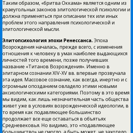
Таким образом, «бритва Оккама» является одним из
краеугольных законов элитологической психологии и
должна применяться при описании тех или иных
проблем этого направления психологической и
элитологической мысли.
Элитопсихология эпохи Ренессанса.
Эпоха
Возрождения началась, прежде всего, с изменения
отношения к человеку в умах наиболее выдающихся
личностей того времени, позже получивших
название «Титанов Возрождения». Именно в
элитарном сознании XIV-XV вв. впервые прозвучала
эта идея. Массовое сознание, как всегда, инертно и с
огромным опозданием овладело этими новыми
аксиологическими категориями. Поэтому в это время
мы видим, как лишь незначительная часть общества
живет уже в условиях возрожденческой идеологии, в
то время как подавляющее большинство
продолжает все еще оставаться в объятьях
Средневековья. Но видимо, это «подавляющее
большинство» не смогло, а быть может, не захотело,