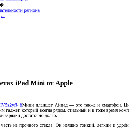
е�
...
ательности региона
,
...
тах iPad Mini от Apple
Мини планшет Айпад — это также и смартфон. Циф
одим гаджет, который всегда рядом, стильный и в тоже время к
й зарядки достаточно долго.
часть из прочного стекла. Он изящно тонкий, легкий и удобно