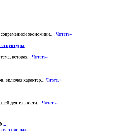
современной экономики,...
Читать»
е структуры
ема, которая...
Читать»
, включая характер...
Читать»
сшей деятельности...
Читать»
а�
...
езную площадь