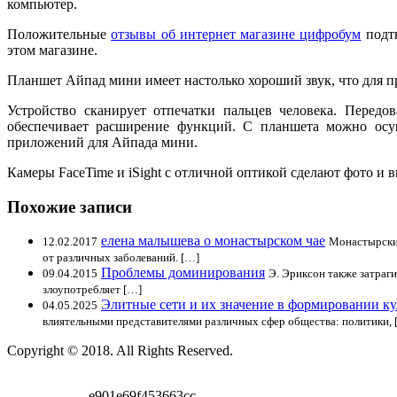
компьютер.
Положительные
отзывы об интернет магазине цифробум
подтв
этом магазине.
Планшет Айпад мини имеет настолько хороший звук, что для 
Устройство сканирует отпечатки пальцев человека. Передо
обеспечивает расширение функций. С планшета можно осущ
приложений для Айпада мини.
Камеры FaceTime и iSight с отличной оптикой сделают фото и 
Похожие записи
елена малышева о монастырском чае
12.02.2017
Монастырский
от различных заболеваний. […]
Проблемы доминирования
09.04.2015
Э. Эриксон также затраги
злоупотребляет […]
Элитные сети и их значение в формировании к
04.05.2025
влиятельными представителями различных сфер общества: политики, 
Copyright © 2018. All Rights Reserved.
e901e69f453663cc