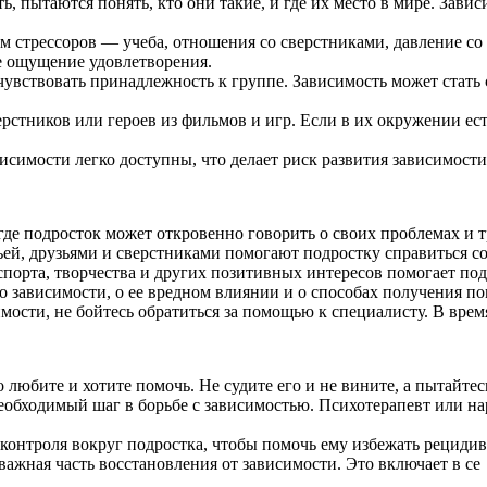
пытаются понять, кто они такие, и где их место в мире. Завис
м стрессоров — учеба, отношения со сверстниками, давление со
ое ощущение удовлетворения.
чувствовать принадлежность к группе. Зависимость может стать
стников или героев из фильмов и игр. Если в их окружении ест
симости легко доступны, что делает риск развития зависимости
где подросток может откровенно говорить о своих проблемах и т
й, друзьями и сверстниками помогают подростку справиться со 
порта, творчества и других позитивных интересов помогает под
 зависимости, о ее вредном влиянии и о способах получения п
мости, не бойтесь обратиться за помощью к специалисту. В вре
 любите и хотите помочь. Не судите его и не вините, а пытайте
обходимый шаг в борьбе с зависимостью. Психотерапевт или на
контроля вокруг подростка, чтобы помочь ему избежать рецидив
ажная часть восстановления от зависимости. Это включает в се