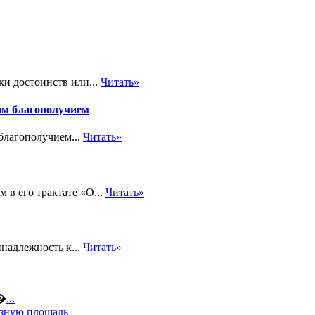
ки достоинств или...
Читать»
им благополучием
благополучием...
Читать»
 в его трактате «О...
Читать»
надлежность к...
Читать»
а�
...
езную площадь