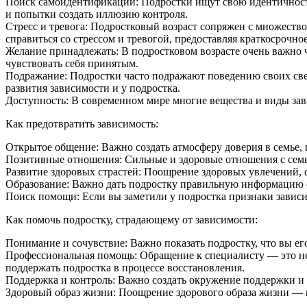
Поиск самоидентификации: Подростки ищут свою идентичность, 
и попытки создать иллюзию контроля.
Стресс и тревога: Подростковый возраст сопряжен с множество
справиться со стрессом и тревогой, предоставляя краткосрочн
Желание принадлежать: В подростковом возрасте очень важно 
чувствовать себя принятым.
Подражание: Подростки часто подражают поведению своих свер
развития зависимости и у подростка.
Доступность: В современном мире многие вещества и виды зави
Как предотвратить зависимость:
Открытое общение: Важно создать атмосферу доверия в семье, 
Позитивные отношения: Сильные и здоровые отношения с семье
Развитие здоровых страстей: Поощрение здоровых увлечений, с
Образование: Важно дать подростку правильную информацию о
Поиск помощи: Если вы заметили у подростка признаки зависи
Как помочь подростку, страдающему от зависимости:
Понимание и сочувствие: Важно показать подростку, что вы его
Профессиональная помощь: Обращение к специалисту — это не
поддержать подростка в процессе восстановления.
Поддержка и контроль: Важно создать окружение поддержки и 
Здоровый образ жизни: Поощрение здорового образа жизни — в