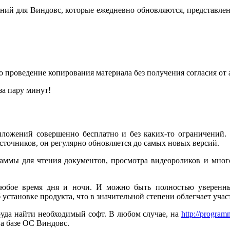
ий для Виндовс, которые ежедневно обновляются, представлены
о проведение копирования материала без получения согласия от
за пару минут!
иложений совершенно бесплатно и без каких-то ограничений. 
точников, он регулярно обновляется до самых новых версий.
ммы для чтения документов, просмотра видеороликов и многое 
юбое время дня и ночи. И можно быть полностью уверенным
становке продукта, что в значительной степени облегчает участ
руда найти необходимый софт. В любом случае, на
http://program
а базе ОС Виндовс.