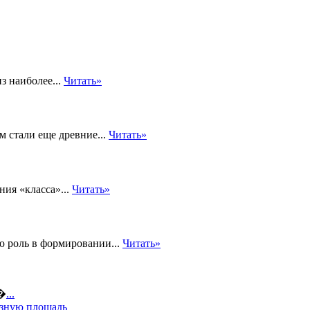
з наиболее...
Читать»
м стали еще древние...
Читать»
ия «класса»...
Читать»
 роль в формировании...
Читать»
а�
...
езную площадь