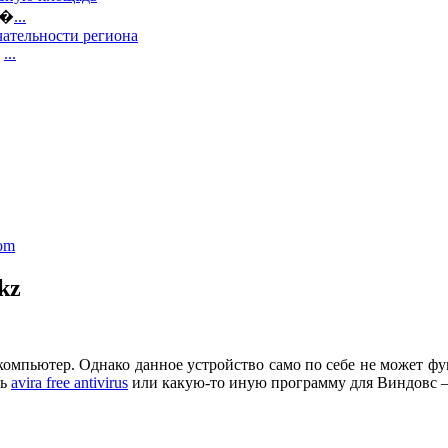
е�
...
ательности региона
,
...
com
kz
 компьютер. Однако данное устройство само по себе не может ф
ть
avira free antivirus
или какую-то иную программу для Виндовс –