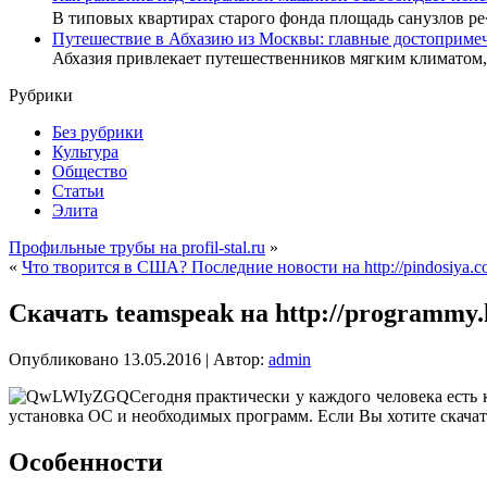
В типовых квартирах старого фонда площадь санузлов р
Путешествие в Абхазию из Москвы: главные достопримеч
Абхазия привлекает путешественников мягким климатом
Рубрики
Без рубрики
Культура
Общество
Статьи
Элита
Профильные трубы на profil-stal.ru
»
«
Что творится в США? Последние новости на http://pindosiya.
Скачать teamspeak на http://programmy.
Опубликовано
13.05.2016
|
Автор:
admin
Сегодня практически у каждого человека есть
установка ОС и необходимых программ. Если Вы хотите скача
Особенности