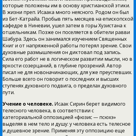
которые положены им в основу христианской этики.
В жизни преп. Исаака много неясного. Родом он был
из Бет-Катрайа. Пробыв пять месяцев на епископской
кафедре в Ниневии, ушел затем в горы Хузистана к
отшельникам. Позже он поселяется в обители равви
Шабура. Здесь он занимался изучением Священных
Книг и от напряженной работы потерял зрение. Свои
духовные размышления он диктовал под запись.
Сила его работ не в логическом развитии мысли, но в
яркости созерцаний, в глубине прозрений. Автор
писал не для новоначинающих, для уже преуспевших.
Больше всего он говорит о последних и высших
ступенях духовного подвига, о пределах духовного
пути.
Учение о человеке.
Исаак Сирин берет видимого
телесного человека, в соответствии с
категориальной оппозицией «фюзис — псюхэ»
выделяя в нем тело и душу: у человека есть телесное
и душевное зрение. Применяя эту оппозицию еще