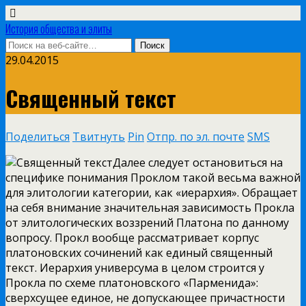
История общества и элиты
29.04.2015
Священный текст
Поделиться
Твитнуть
Pin
Отпр. по эл. почте
SMS
Далее следует остановиться на
специфике понимания Проклом такой весьма важной
для элитологии категории, как «иерархия». Обращает
на себя внимание значительная зависимость Прокла
от элитологических воззрений Платона по данному
вопросу. Прокл вообще рассматривает корпус
платоновских сочинений как единый священный
текст. Иерархия универсума в целом строится у
Прокла по схеме платоновского «Парменида»:
сверхсущее
единое, не допускающее причастности