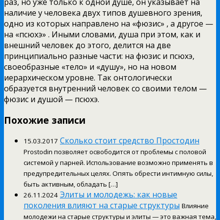
раз, но уже только к одной душе, он указывает на
наличие у человека двух типов душевного зрения,
одно из которых направлено на «фюзис» , а другое —
на «псюхэ» . Иными словами, душа при этом, как и
внешний человек до этого, делится на две
принципиально разные части: на фюзис и псюхэ,
своеобразные «тело» и «душу», но на новом
иерархическом уровне. Так онтологически
образуется внутренний человек со своими телом —
фюзис и душой — псюхэ.
Похожие записи
Сколько стоит средство Простодин
15.03.2017
Prostodin позволяет освободится от проблемы с половой
системой у парней. Использование возможно применять в
предупредительных целях. Опять обрести интимную силы,
быть активным, обладать […]
Элиты и молодежь: как новые
26.11.2024
поколения влияют на старые структуры
Влияние
молодежи на старые структуры и элиты — это важная тема,