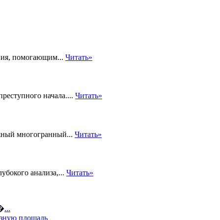
ния, помогающим...
Читать»
реступного начала....
Читать»
ожный многогранный...
Читать»
лубокого анализа,...
Читать»
а�
...
езную площадь