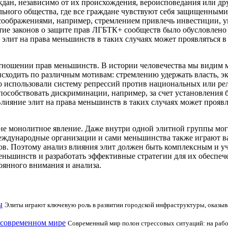
ждан, независимо от их происхождения, вероисповедания или др
льного общества, где все граждане чувствуют себя защищенными
оображениями, например, стремлением привлечь инвестиции, у
тие законов о защите прав ЛГБТК+ сообществ было обусловлен
элит на права меньшинств в таких случаях может проявляться 
отношении прав меньшинств. В истории человечества мы видим 
сходить по различным мотивам: стремлению удержать власть, э
о использовали систему репрессий против национальных или ре
особствовать дискриминации, например, за счет установления б
Влияние элит на права меньшинств в таких случаях может проявл
не монолитное явление. Даже внутри одной элитной группы могу
международные организации и сами меньшинства также играют ва
ров. Поэтому анализ влияния элит должен быть комплексным и у
ньшинств и разработать эффективные стратегии для их обеспече
оянного внимания и анализа.
ы
Элиты играют ключевую роль в развитии городской инфраструктуры, оказыв
 современном мире
Современный мир полон стрессовых ситуаций: на работ