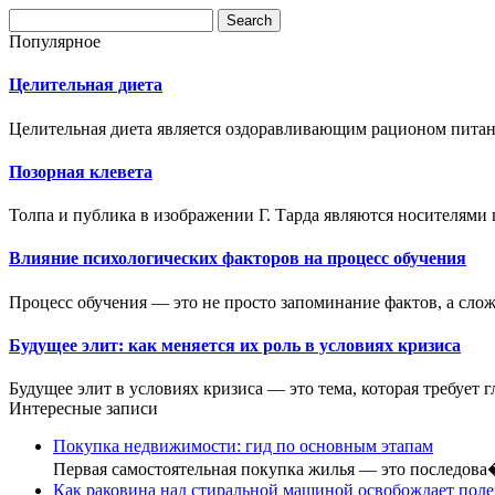
Популярное
Целительная диета
Целительная диета является оздоравливающим рационом пита
Позорная клевета
Толпа и публика в изображении Г. Тарда являются носителями п
Влияние психологических факторов на процесс обучения
Процесс обучения — это не просто запоминание фактов, а сл
Будущее элит: как меняется их роль в условиях кризиса
Будущее элит в условиях кризиса — это тема, которая требует г
Интересные записи
Покупка недвижимости: гид по основным этапам
Первая самостоятельная покупка жилья — это последов
Как раковина над стиральной машиной освобождает пол