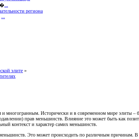
е�
...
ательности региона
,
...
ской элите
»
тителях
 и многогранным. Исторически и в современном мире элиты – бу
подавлении) прав меньшинств. Влияние это может быть как пози
ьный контекст и характер самих меньшинств.
меньшинств. Это может происходить по различным причинам. В 