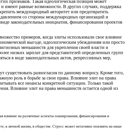
угих признаков. Такая идеологическая позиция может
 и имеют равные возможности. В других случаях, поддержка
крепить международный авторитет или предотвратить
о давлением со стороны международных организаций и
в виде законодательных инициатив, финансирования проектов
множество примеров, когда элиты использовали свое влияние
кономической выгоде, идеологическим убеждениям или просто
лигиозных меньшинств для укрепления своей власти и
олее низких зарплат для представителей определенных групп
яться в виде законодательных актов, репрессивных мер,
т существовать разногласия по данному вопросу. Кроме того,
жную роль в борьбе за свои права. Влияние элит на права
читывать все нюансы конкретной ситуации. Только такой
ния. Влияние элит на права меньшинств остается одной из
ая влияние на различные аспекты планирования, финансирования и
е, в личной жизни, в обществе. Стресс может негативно повлиять на наше