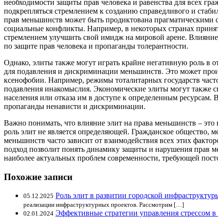
необходимости защиты прав человека и равенства для всех гра
подкрепляться стремлением к созданию справедливого и стаби
прав меньшинств может быть продиктована прагматическими с
социальные конфликты. Например, в некоторых странах приня
стремлением улучшить свой имидж на мировой арене. Влияние 
по защите прав человека и пропаганды толерантности.
Однако, элиты также могут играть крайне негативную роль в 
для подавления и дискриминации меньшинств. Это может прои
ксенофобии. Например, режимы тоталитарных государств част
подавления инакомыслия. Экономические элиты могут также сп
населения или отказа им в доступе к определенным ресурсам. 
пропаганды ненависти и дискриминации.
Важно понимать, что влияние элит на права меньшинств – это 
роль элит не является определяющей. Гражданское общество, 
меньшинств часто зависит от взаимодействия всех этих факто
подход позволит понять динамику защиты и нарушения прав ме
наиболее актуальных проблем современности, требующей пост
Похожие записи
Роль элит в развитии городской инфраструктур
05.12.2025
реализации инфраструктурных проектов. Рассмотрим […]
Эффективные стратегии управления стрессом в
02.01.2024