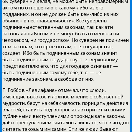
бы суверен ни делал, не может
быть неправомерным
актом по отношению к какому-либо из его
подданных, и он не должен быть кем-либо из них
обвинен в несправедливости». Все суверены
подчинены естественным законам, так как эти
законы даны Богом и не могут быть отменены ни
человеком, ни государством. Но суверен не подчинен
тем законам, которые он сам, т. е. государство,
создает. Ибо быть подчиненным законам значит
быть подчиненным государству, т. е. верховному
представителю его, что для государя означает —
быть подчиненным самому себе, т. е. — не
подчинение законам, а свобода от них.
Т. Гоббс в «Левиафане» отмечал, что «люди,
имеющие высокое и ложное мнение о собственной
мудрости, берут на себя смелость порицать действия
властей, ставить под вопрос их авторитет и своими
публичными выступлениями опрокидывать законы,
дабы преступлением считалось лишь то, что выгодно
считать таковым им самим. Эти же люди бывают