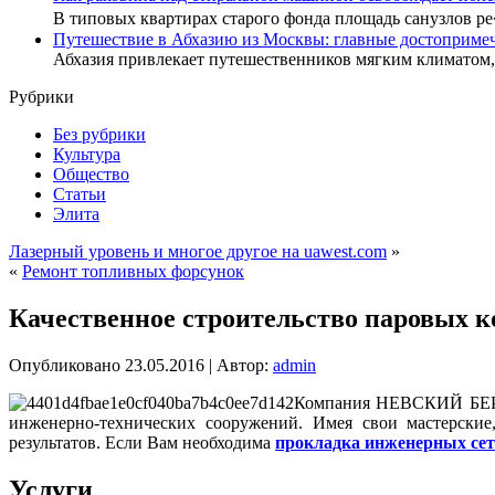
В типовых квартирах старого фонда площадь санузлов р
Путешествие в Абхазию из Москвы: главные достопримеч
Абхазия привлекает путешественников мягким климатом
Рубрики
Без рубрики
Культура
Общество
Статьи
Элита
Лазерный уровень и многое другое на uawest.com
»
«
Ремонт топливных форсунок
Качественное строительство паровых к
Опубликовано
23.05.2016
|
Автор:
admin
Компания НЕВСКИЙ БЕРЕГ 
инженерно-технических сооружений. Имея свои мастерские,
результатов. Если Вам необходима
прокладка инженерных сет
Услуги