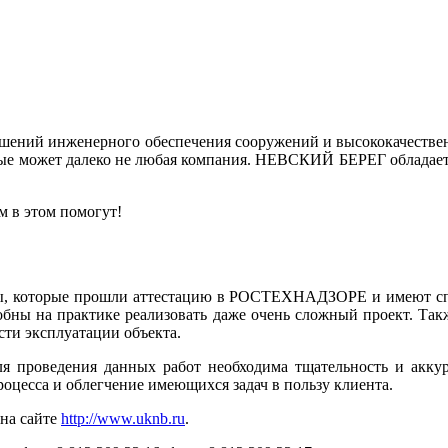
ешений инженерного обеспечения сооружений и высококачествен
орые может далеко не любая компания. НЕВСКИЙ БЕРЕГ обладает
м в этом помогут!
ы, которые прошли аттестацию в РОСТЕХНАДЗОРЕ и имеют сп
собны на практике реализовать даже очень сложный проект. Так
сти эксплуатации объекта.
ля проведения данных работ необходима тщательность и акку
оцесса и облегчение имеющихся задач в пользу клиента.
 на сайте
http://www.uknb.ru
.