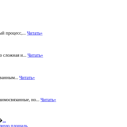
й процесс,...
Читать»
 сложная и...
Читать»
ванным...
Читать»
аимосвязанные, но...
Читать»
а�
...
езную площадь