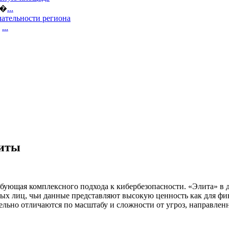
е�
...
ательности региона
,
...
литы
ебующая комплексного подхода к кибербезопасности. «Элита» в 
ых лиц, чьи данные представляют высокую ценность как для фи
тельно отличаются по масштабу и сложности от угроз, направлен