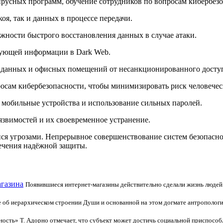
русных программ, обучение сотрудников по вопросам кибербезо
я, так и данных в процессе передачи.
жности быстрого восстановления данных в случае атаки.
ующей информации в Dark Web.
ки данных и офисных помещений от несанкционированного досту
росам кибербезопасности, чтобы минимизировать риск человечес
 мобильные устройства и использование сильных паролей.
язвимостей и их своевременное устранение.
ся угрозами. Непрерывное совершенствование систем безопасно
ечения надёжной защиты.
агазина
Появившиеся интернет-магазины действительно сделали жизнь людей 
 об иерархическом строении Души и основанной на этом догмате антропологи
ность» Т. Адорно отмечает, что субъект может достичь социальной приспособ