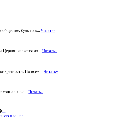
бществе, будь то в...
Читать»
 Церкви является их...
Читать»
онкретности. По всем...
Читать»
т социальные...
Читать»
а�
...
езную площадь