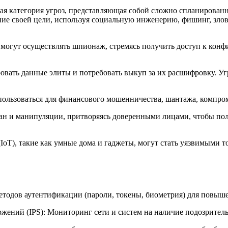
сная категория угроз, представляющая собой сложно спланирова
ие своей цели, используя социальную инженерию, фишинг, злов
могут осуществлять шпионаж, стремясь получить доступ к конф
овать данные элиты и потребовать выкуп за их расшифровку. 
льзоваться для финансового мошенничества, шантажа, компром
 и манипуляции, притворяясь доверенными лицами, чтобы полу
IoT), такие как умные дома и гаджеты, могут стать уязвимыми т
тодов аутентификации (пароли, токены, биометрия) для повыше
жений (IPS): Мониторинг сети и систем на наличие подозрител