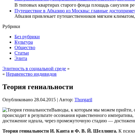
В типовых квартирах старого фонда площадь санузлов р
Путешествие в Абхазию из Москвы: главные достопримеч
Абхазия привлекает путешественников мягким климатом
Рубрики
Без рубрики
Культура
Общество
Статьи
Элита
Элитность в социальной среде
»
«
Неравенство индивидов
Теория гениальности
Опубликовано
28.04.2015
|
Автор:
Thorgaril
Выводы, к которым мы можем прийти, о
происходит в результате осознания нравственного императива,
достижение идеала, через промежуточную стадию — достижен
Теория гениальности И. Канта и Ф. В. Й. Шеллинга.
К психо