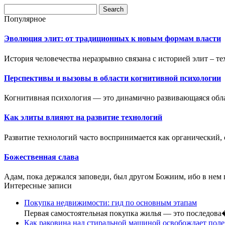
Популярное
Эволюция элит: от традиционных к новым формам власти
История человечества неразрывно связана с историей элит – те
Перспективы и вызовы в области когнитивной психологии
Когнитивная психология — это динамично развивающаяся облас
Как элиты влияют на развитие технологий
Развитие технологий часто воспринимается как органический,
Божественная слава
Адам, пока держался заповеди, был другом Божиим, ибо в нем 
Интересные записи
Покупка недвижимости: гид по основным этапам
Первая самостоятельная покупка жилья — это последов
Как раковина над стиральной машиной освобождает пол