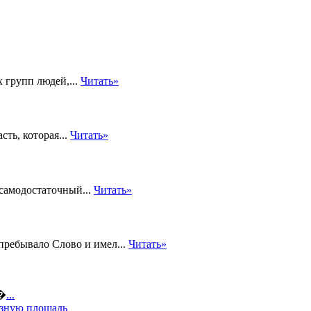
х групп людей,...
Читать»
ть, которая...
Читать»
 самодостаточный...
Читать»
пребывало Слово и имел...
Читать»
а�
...
езную площадь