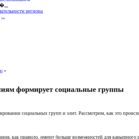
е�
...
ательности региона
,
...
во
»
аниям формирует социальные группы
ровании социальных групп и элит. Рассмотрим, как это происхо
ания, как правило, имеют больше возможностей для карьерного 