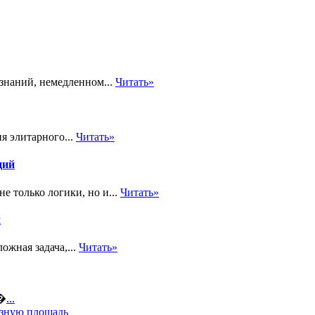
знаний, немедленном...
Читать»
я элитарного...
Читать»
ций
е только логики, но и...
Читать»
х
ожная задача,...
Читать»
а�
...
езную площадь