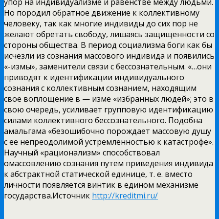
упор
на индивидуализме и равенстве между людьми.
Но породил обратное движение к коллективному
человеку, так как многие индивиды до сих пор не
желают обретать свободу, лишаясь защищенности со
стороны общества. В период социализма боги как бы
исчезли из сознания массового индивида и появились
«-измы», заменители связи с бессознательным. «…они
приводят к идентификации индивидуального
сознания с коллективным сознанием, находящим
свое воплощение в — изме «избранных людей»; это в
свою очередь, усиливает групповую идентификацию
силами коллективного бессознательного. Подобна
амальгама «безошибочно порождает массовую душу
с ее непреодолимой устремленностью к катастрофе».
Научный «рационализм» способствовал
омассовлению сознания путем приведения индивида
к абстрактной статической единице, т. е. вместо
личности появляется винтик в едином механизме
государства.Источник
http://kreditmi.ru/