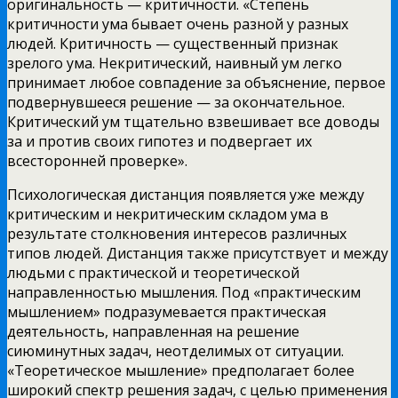
оригинальность — критичности. «Степень
критичности ума бывает очень разной у разных
людей. Критичность — существенный признак
зрелого ума. Некритический, наивный ум легко
принимает любое совпадение за объяснение, первое
подвернувшееся решение — за окончательное.
Критический ум тщательно взвешивает все доводы
за и против своих гипотез и подвергает их
всесторонней проверке».
Психологическая дистанция появляется уже между
критическим и некритическим складом ума в
результате столкновения интересов различных
типов людей. Дистанция также присутствует и между
людьми с практической и теоретической
направленностью мышления. Под «практическим
мышлением» подразумевается практическая
деятельность, направленная на решение
сиюминутных задач, неотделимых от ситуации.
«Теоретическое мышление» предполагает более
широкий спектр решения задач, с целью применения