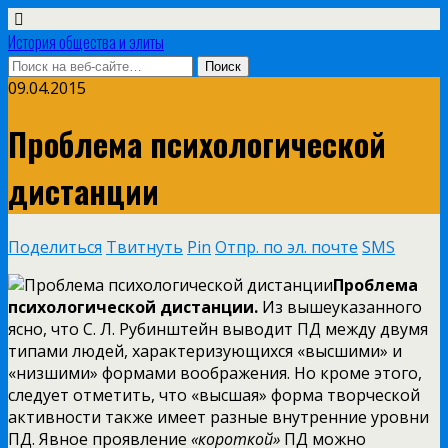
История общества и элиты
09.04.2015
Проблема психологической
дистанции
Поделиться
Твитнуть
Pin
Отпр. по эл. почте
SMS
Проблема
психологической дистанции.
Из вышеуказанного
ясно, что С. Л. Рубинштейн выводит ПД между двумя
типами людей, характеризующихся «высшими» и
«низшими» формами воображения. Но кроме этого,
следует отметить, что «высшая» форма творческой
активности также имеет разные внутренние уровни
ПД. Явное проявление
«короткой»
ПД можно